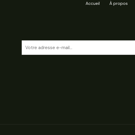
Accueil
À propos
E
m
a
i
l
*