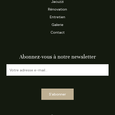
Jacuzzi
Rénovation
Entretien
Galerie
Contact
Abonnez-vous à notre newsletter
E
m
a
i
l
S'abonner
*